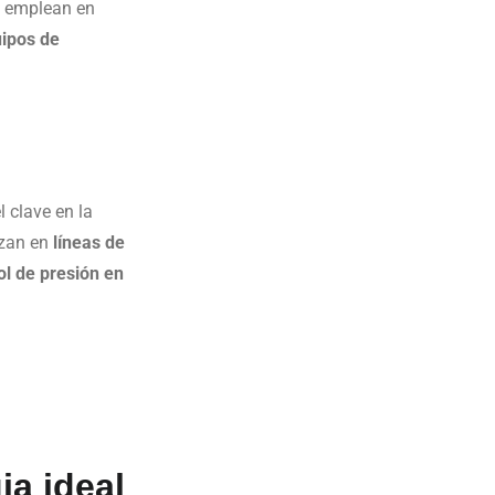
e emplean en
uipos de
l clave en la
lizan en
líneas de
ol de presión en
ja ideal