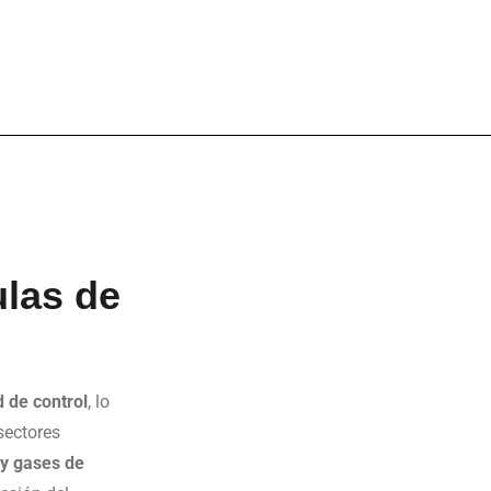
ulas de
d de control
, lo
sectores
 y gases de