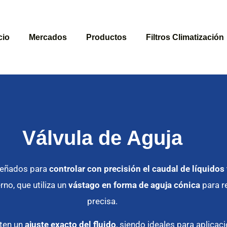
cio
Mercados
Productos
Filtros Climatización
Válvula de Aguja
señados para
controlar con precisión el caudal de líquidos
no, que utiliza un
vástago en forma de aguja cónica
para re
precisa.
iten un
ajuste exacto del fluido
, siendo ideales para aplica