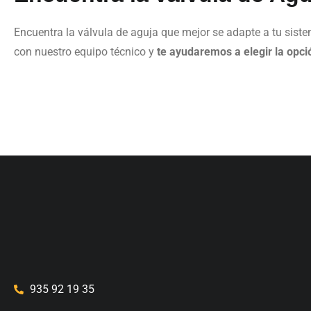
Encuentra la válvula de aguja que mejor se adapte a tu siste
con nuestro equipo técnico y
te ayudaremos a elegir la opc
935 92 19 35