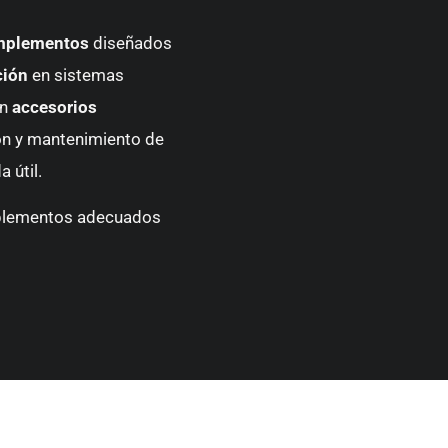
omplementos
diseñados
ción
en sistemas
on
accesorios
ón y mantenimiento de
 útil.
mplementos adecuados